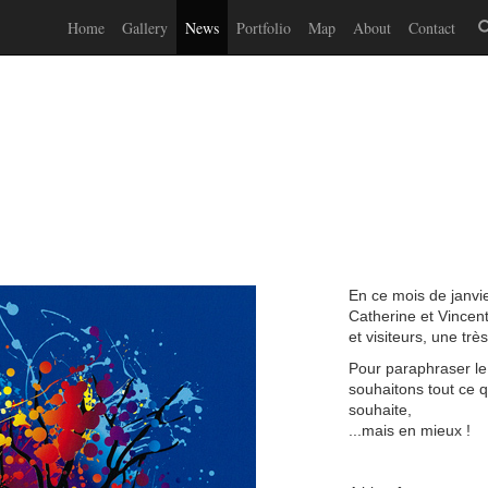
Home
Gallery
News
Portfolio
Map
About
Contact
En ce mois de janvie
Catherine et Vincent
et visiteurs, une t
Pour paraphraser le
souhaitons tout ce 
souhaite,
...mais en mieux !