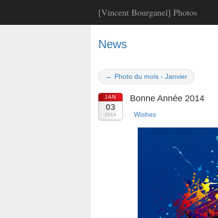
[Vincent Bourganel] Photos
News
← Photo du mois - Janvier
Bonne Année 2014
JAN
03
Wishes
2014