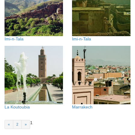
Imi-n-Tala
Imi-n-Tala
La Koutoubia
Marrakech
1
«
2
»