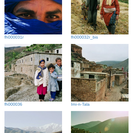
fh000031r
fh000032r_bis
fh000036
Imi-n-Tala