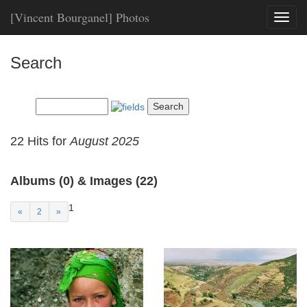
[Vincent Bourganel] Photos
Toggl
naviga
Search
22 Hits for
August 2025
Albums (0) & Images (22)
1
«
2
»