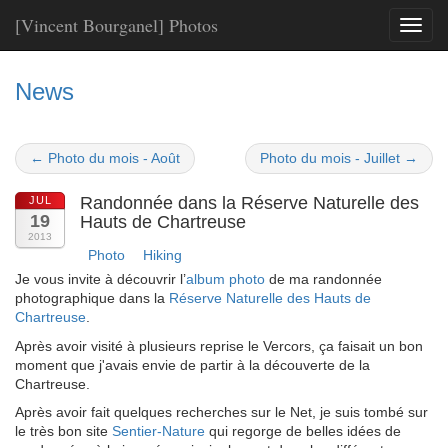
[Vincent Bourganel] Photos
Toggl
naviga
News
← Photo du mois - Août
Photo du mois - Juillet →
Randonnée dans la Réserve Naturelle des
JUL
19
Hauts de Chartreuse
2013
Photo
Hiking
Je vous invite à découvrir l’
album photo
de ma randonnée
photographique dans la
Réserve Naturelle des Hauts de
Chartreuse
.
Après avoir visité à plusieurs reprise le Vercors, ça faisait un bon
moment que j'avais envie de partir à la découverte de la
Chartreuse.
Après avoir fait quelques recherches sur le Net, je suis tombé sur
le très bon site
Sentier-Nature
qui regorge de belles idées de