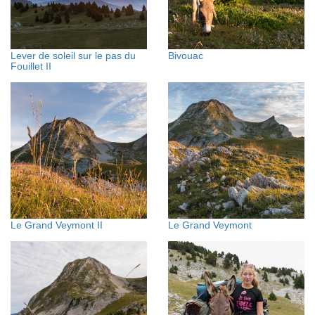
Lever de soleil sur le pas du
Bivouac
Fouillet II
Le Grand Veymont II
Le Grand Veymont