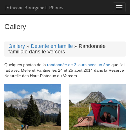
[Vincent Bourganel] Photos
Toggl
naviga
Gallery
Gallery
»
Détente en famille
»
Randonnée
familiale dans le Vercors
Quelques photos de la
randonnée de 2 jours avec un âne
que j'ai
fait avec Mélie et Fantine les 24 et 25 août 2014 dans la Réserve
Naturelle des Haut-Plateaux du Vercors.