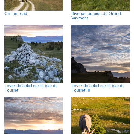
On the road...
Bivouac au pied du Grand
Veymont
Lever de soleil sur le pas du
Lever de soleil sur le pas du
Fouillet
Fouillet III