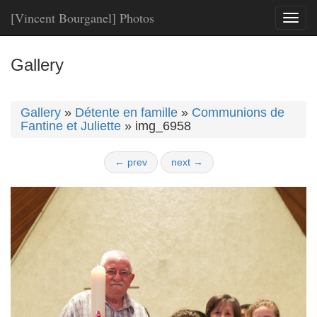
[Vincent Bourganel] Photos
Toggl
naviga
Gallery
Gallery
»
Détente en famille
»
Communions de
Fantine et Juliette
»
img_6958
← prev
next →