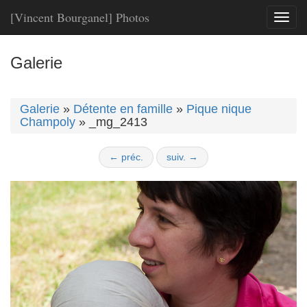
[Vincent Bourganel] Photos
Toggl
naviga
Galerie
Galerie
»
Détente en famille
»
Pique nique
Champoly
»
_mg_2413
← préc.
suiv. →